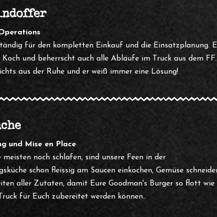
indoffer
 Operations
ständig für den kompletten Einkauf und die Einsatzplanung. E
er Koch und beherrscht auch alle Abläufe im Truck aus dem FF.
nichts aus der Ruhe und er weiß immer eine Lösung!
üche
ng und Mise en Place
 meisten noch schlafen, sind unsere Feen in der
gsküche schon fleissig am Saucen einkochen, Gemüse schneide
iten aller Zutaten, damit Eure Goodman's Burger so flott wie
Truck für Euch zubereitet werden können..