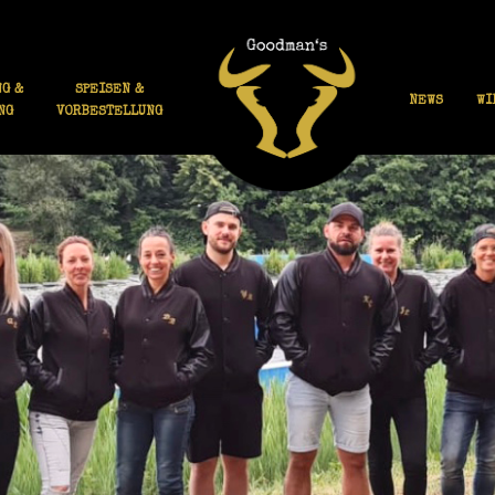
G &
SPEISEN &
NEWS
WI
NG
VORBESTELLUNG